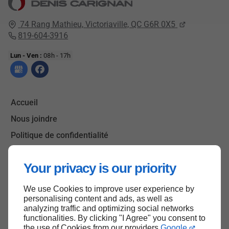
74 Rang Mathieu,
Victoriaville, QC
G6R 0X5
819-604-3916
Lun - Ven :
08h - 17h
Accueil
Nous joindre
Politique de confidentialité
Plan du site
Your privacy is our priority
We use Cookies to improve user experience by
Haut de page
personalising content and ads, as well as
analyzing traffic and optimizing social networks
functionalities. By clicking "I Agree" you consent to
the use of Cookies from our providers
Google